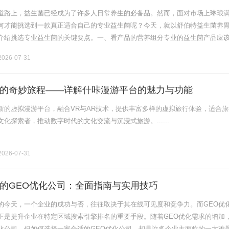
道路上，益生菌已经成为了许多人日常养生的必备品。然而，面对市场上琳琅
何才能挑选到一款真正适合自己的专业益生菌呢？今天，就以舒伯特益生菌养
介绍挑选专业益生菌的关键要点。一、看产品的营养组分专业的益生菌产品应
的营养组分。舒伯特益生菌养胃粉含有六大专研营养组分，全面呵护肠道屏障
026-07-31
的奇妙旅程——详解什咔漫游平台的魅力与功能
新的虚拟漫游平台，融合VR与AR技术，提供丰富多样的虚拟旅行体验，适合旅
化探索者，推动数字时代的文化交流与沉浸式旅游。......
026-07-31
的GEO优化公司：全面指南与实用技巧
的今天，一个企业的成功与否，往往取决于其在线可见度和竞争力。而GEO优
正是提升企业在特定区域搜索引擎排名的重要手段。随着GEO优化需求的增加
化公司。但如何选择一家合适的GEO优化公司，却是许多企业主面临的一大难