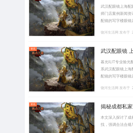
武汉配眼镜上海配
师门店案例新闻资讯联
配镜的写字楼眼镜
营售后为基础，全场镜
饶河生活网
发布于 2
资讯
武汉配眼镜 
暮光ILIT专业
系武汉配眼镜上海配眼
配镜的写字楼眼镜
营售后为基础，全场镜
饶河生活网
发布于 2
资讯
揭秘成都私家
本文深入探讨了成
找，强调合法合规与