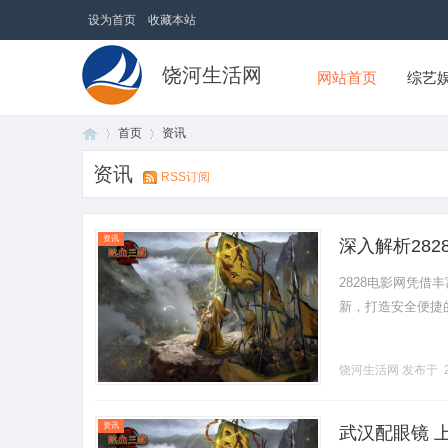
设为首页
收藏本站
饶河生活网
网站首页
综艺
首页
资讯
资讯
RSS订阅
首
›
›
资讯
深入解析28
2828电影网凭
新，打造安全便捷的观
饶河生活网
发布于 2
页
资讯
武汉配眼镜 