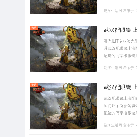
饶河生活网
发布于 2
资讯
武汉配眼镜 
暮光ILIT专业
系武汉配眼镜上海配眼
配镜的写字楼眼镜
营售后为基础，全场镜
饶河生活网
发布于 2
资讯
武汉配眼镜 
武汉配眼镜上海配
师门店案例新闻资讯联
配镜的写字楼眼镜
营售后为基础，全场镜
饶河生活网
发布于 2