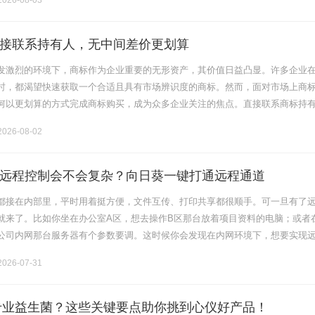
026-08-03
接联系持有人，无中间差价更划算
发激烈的环境下，商标作为企业重要的无形资产，其价值日益凸显。许多企业
时，都渴望快速获取一个合适且具有市场辨识度的商标。然而，面对市场上商
何以更划算的方式完成商标购买，成为众多企业关注的焦点。直接联系商标持
间环节，避免中间差价，无疑是一种极具吸引力的选择。一、直接联系商标持
026-08-02
远程控制会不会复杂？向日葵一键打通远程通道
都接在内部里，平时用着挺方便，文件互传、打印共享都很顺手。可一旦有了
就来了。比如你坐在办公室A区，想去操作B区那台放着项目资料的电脑；或者
公司内网那台服务器有个参数要调。这时候你会发现在内网环境下，想要实现
人摸不着头脑。向日葵alt"style="height:auto;".........
026-07-31
选专业益生菌？这些关键要点助你挑到心仪好产品！