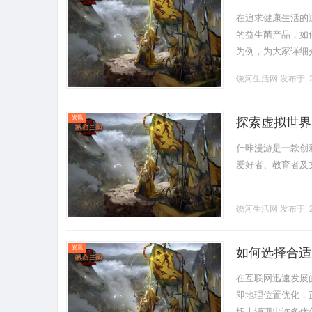
在追求健康生活的
的益生菌产品，如
为例，为大家详细
备丰富且有针对性
饶河生活网
发布于 2
系。其中，.........
资讯
探索虚拟世界
什咔漫游是一款创
爱好者、教育者及文
饶河生活网
发布于 2
资讯
如何选择合适
在互联网迅速发展
即地理位置优化，
场上涌现出许多优