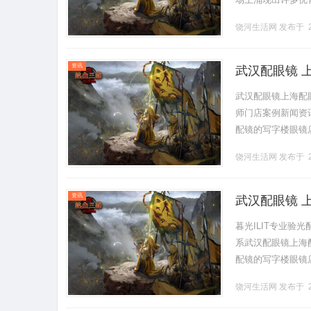
本文将为您提供全
饶河生活网
发布于 2
解.........
资讯
武汉配眼镜 
武汉配眼镜上海配
师门店案例新闻资讯联
配镜的写字楼眼镜
营售后为基础，全场镜
饶河生活网
发布于 2
资讯
武汉配眼镜 
暮光ILIT专业
系武汉配眼镜上海配眼
配镜的写字楼眼镜
营售后为基础，全场镜
饶河生活网
发布于 2