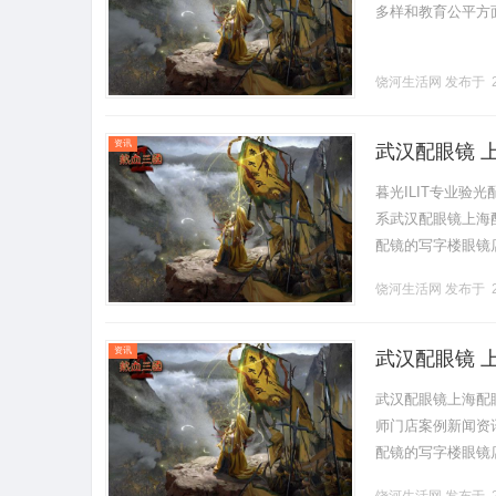
多样和教育公平方面
饶河生活网
发布于 2
资讯
武汉配眼镜 
暮光ILIT专业
系武汉配眼镜上海配眼
配镜的写字楼眼镜
营售后为基础，全场镜
饶河生活网
发布于 2
资讯
武汉配眼镜 
武汉配眼镜上海配
师门店案例新闻资讯联
配镜的写字楼眼镜
营售后为基础，全场镜