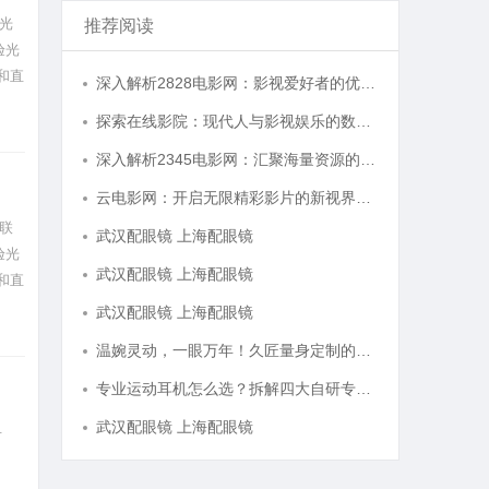
光
推荐阅读
验光
和直
深入解析2828电影网：影视爱好者的优质选择平台
探索在线影院：现代人与影视娱乐的数字连接之道
深入解析2345电影网：汇聚海量资源的影视娱乐平台
云电影网：开启无限精彩影片的新视界平台
联
武汉配眼镜 上海配眼镜
验光
武汉配眼镜 上海配眼镜
和直
武汉配眼镜 上海配眼镜
温婉灵动，一眼万年！久匠量身定制的眉眼唇，才是你整张脸的点睛之笔！淡颜系女生的气质加分项
专业运动耳机怎么选？拆解四大自研专利技术
武汉配眼镜 上海配眼镜
寻