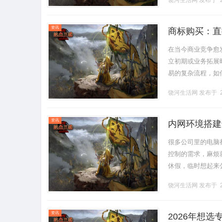
饶河生活网
发布于 2
资讯
商标购买：直
在当今商业竞争愈
立初期或业务拓展
易的复杂流程，如
进行购买，跳过中
饶河生活网
发布于 2
的优势解.........
资讯
内网环境搭建
很多公司里的电脑
控制的需求，麻烦
休假，临时想起来
控制，传统的方法确实有点让
饶河生活网
发布于 2
资讯
2026年想