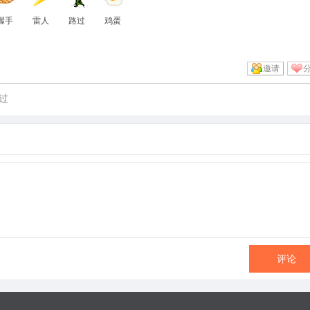
握手
雷人
路过
鸡蛋
邀请
过
评论