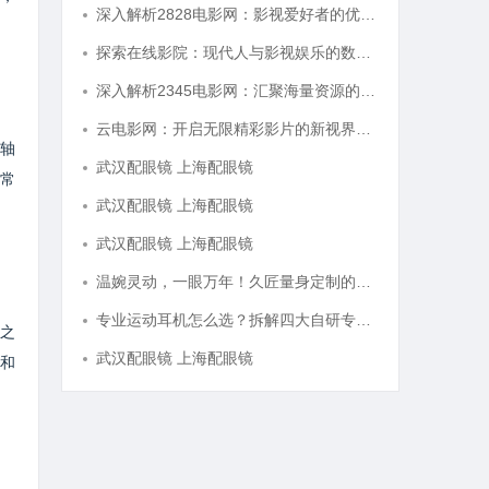
深入解析2828电影网：影视爱好者的优质选择平台
探索在线影院：现代人与影视娱乐的数字连接之道
深入解析2345电影网：汇聚海量资源的影视娱乐平台
云电影网：开启无限精彩影片的新视界平台
轴
武汉配眼镜 上海配眼镜
常
武汉配眼镜 上海配眼镜
武汉配眼镜 上海配眼镜
温婉灵动，一眼万年！久匠量身定制的眉眼唇，才是你整张脸的点睛之笔！淡颜系女生的气质加分项
专业运动耳机怎么选？拆解四大自研专利技术
之
武汉配眼镜 上海配眼镜
和