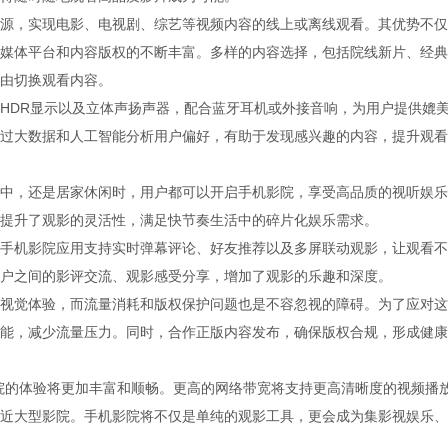
源，实现电影、电视剧、综艺等视频内容的线上或离线观看。其优势不仅
媒体平台和内容版权的不断丰富。多样的内容选择，包括院线新片、经典
由切换观看内容。
HDR显示以及立体声扬声器，配合蓝牙耳机或外接音响，为用户提供媲
过大数据和人工智能分析用户偏好，有助于发现感兴趣的内容，提升观看
中，还是居家休闲时，用户都可以开启手机影院，享受高品质的视听娱乐
提升了观影的灵活性，满足快节奏生活中的碎片化娱乐需求。
手机影院应用支持实时弹幕评论、好友推荐以及多屏联动观影，让观看不
户之间的影评交流、观影感受分享，增加了观影的乐趣和深度。
视觉体验，而流量消耗和版权保护问题也是不容忽视的障碍。为了应对这
能，减少流量压力。同时，合作正版内容发布，确保版权合规，形成健康
院的体验将更加丰富和顺畅。更高的网络带宽将支持更高清晰度的视频播
近大型影院。手机影院将不仅是单纯的观影工具，更会成为集影视娱乐、