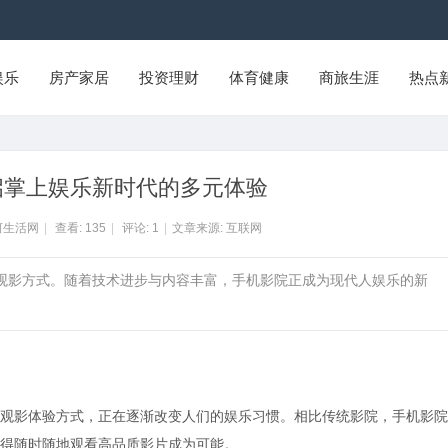
娱乐
房产家居
投资理财
体育健康
商旅生涯
热点
启掌上娱乐新时代的多元体验
河生活网
|
查看:
135
|
评论:
1
|
文章来源: 互联网
统观影方式。随着技术进步与内容丰富，手机影院正成为现代人娱乐的新
观影体验方式，正在逐渐改变人们的娱乐习惯。相比传统影院，手机影院
得随时随地观看高品质影片成为可能。