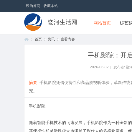
设为首页
收藏本站
饶河生活网
网站首页
综艺
首页
资讯
查看内容
手机影院：开
首
›
›
›
2026-06-02
|
发布者: 饶
摘要
: 手机影院凭借便携性和高品质视听体验，革新传
宠。......
手机影院
随着智能手机技术的飞速发展，手机影院作为一种全新的
页
其便携性和灵活性极大地满足了现代人的多样化需求，使