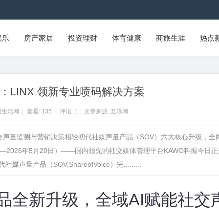
娱乐
房产家居
投资理财
体育健康
商旅生涯
热点
LINX 领新专业喷码解决方案
河生活网
|
查看:
135
|
评论:
1
|
文章来源: 互联网
能社交声量监测与营销决策相较初代社媒声量产品（SOV）六大核心升级，全
2026年5月20日）——国内领先的社交媒体管理平台KAWO科握今日正
量产品（SOV,ShareofVoice）完.........
品全新升级，全域AI赋能社交