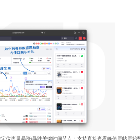
准定位声量暴涨/暴跌关键时间节点；支持直接查看峰值原帖原始