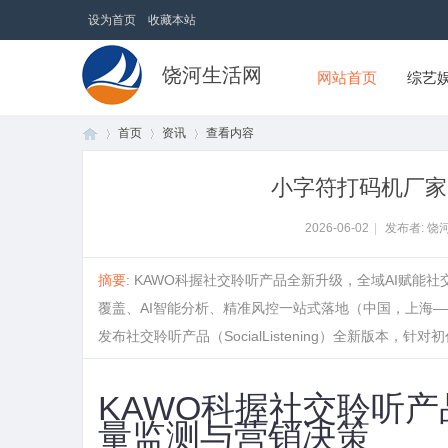
设为首页
收藏本站
饶河生活网
网站首页
综艺
首页
资讯
查看内容
小字符打码机厂家：
首
›
›
›
2026-06-02
|
发布者: 饶
摘要
: KAWO科握社交聆听产品全新升级，全域AI赋
覆盖、AI智能分析、精准风控一站式落地（中国，上海——
发布社交聆听产品（SocialListening）全新版本，针对初代社媒声
KAWO科握社交聆听产
页
量监测与营销决策