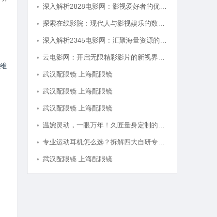
深入解析2828电影网：影视爱好者的优质选择平台
探索在线影院：现代人与影视娱乐的数字连接之道
深入解析2345电影网：汇聚海量资源的影视娱乐平台
云电影网：开启无限精彩影片的新视界平台
维
武汉配眼镜 上海配眼镜
武汉配眼镜 上海配眼镜
武汉配眼镜 上海配眼镜
温婉灵动，一眼万年！久匠量身定制的眉眼唇，才是你整张脸的点睛之笔！淡颜系女生的气质加分项
专业运动耳机怎么选？拆解四大自研专利技术
武汉配眼镜 上海配眼镜