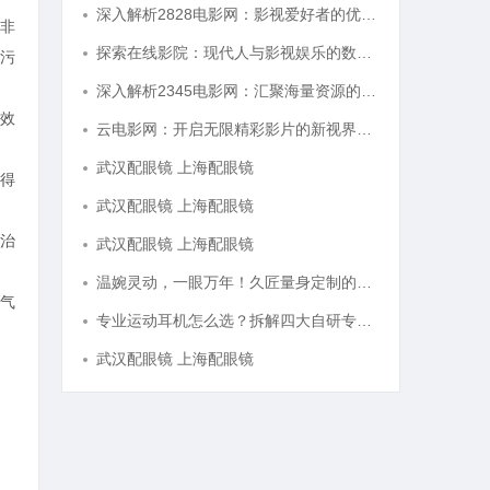
深入解析2828电影网：影视爱好者的优质选择平台
非
探索在线影院：现代人与影视娱乐的数字连接之道
污
深入解析2345电影网：汇聚海量资源的影视娱乐平台
效
云电影网：开启无限精彩影片的新视界平台
武汉配眼镜 上海配眼镜
得
武汉配眼镜 上海配眼镜
治
武汉配眼镜 上海配眼镜
温婉灵动，一眼万年！久匠量身定制的眉眼唇，才是你整张脸的点睛之笔！淡颜系女生的气质加分项
气
专业运动耳机怎么选？拆解四大自研专利技术
武汉配眼镜 上海配眼镜