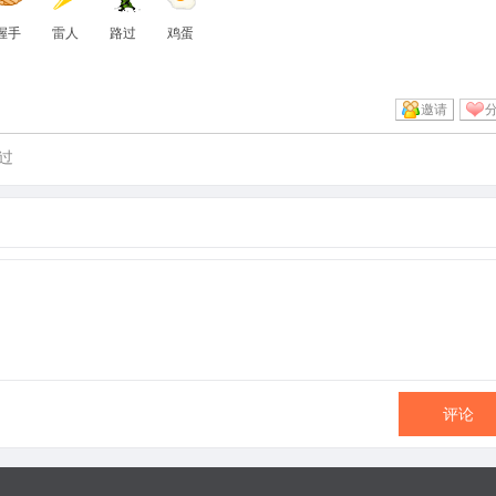
握手
雷人
路过
鸡蛋
邀请
过
评论