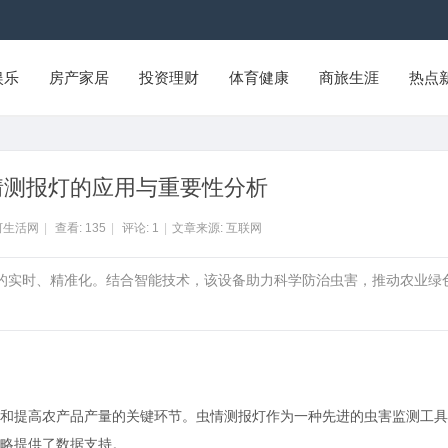
娱乐
房产家居
投资理财
体育健康
商旅生涯
热点
情测报灯的应用与重要性分析
河生活网
|
查看:
135
|
评论:
1
|
文章来源: 互联网
测的实时、精准化。结合智能技术，该设备助力科学防治虫害，推动农业绿
和提高农产品产量的关键环节。虫情测报灯作为一种先进的虫害监测工具
略提供了数据支持。