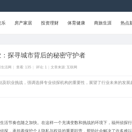
娱乐
房产家居
投资理财
体育健康
商旅生涯
热点
业：探寻城市背后的秘密守护者
河生活网
|
查看:
135
|
评论:
1
|
文章来源: 互联网
类别及职业挑战，强调选择专业侦探机构的重要性，展望了行业未来的发展
生活节奏也随之加快。在这样一个充满变数和挑战的环境下，福州侦探行
侦探，承担着保护个人隐私与权益的重要职责，帮助社会解决了许多难以