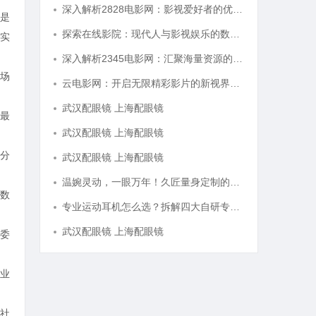
深入解析2828电影网：影视爱好者的优质选择平台
是
探索在线影院：现代人与影视娱乐的数字连接之道
实
深入解析2345电影网：汇聚海量资源的影视娱乐平台
场
云电影网：开启无限精彩影片的新视界平台
武汉配眼镜 上海配眼镜
最
武汉配眼镜 上海配眼镜
分
武汉配眼镜 上海配眼镜
温婉灵动，一眼万年！久匠量身定制的眉眼唇，才是你整张脸的点睛之笔！淡颜系女生的气质加分项
数
专业运动耳机怎么选？拆解四大自研专利技术
武汉配眼镜 上海配眼镜
委
业
社